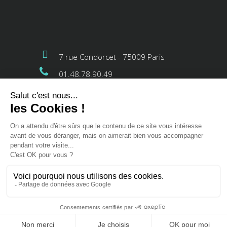
7 rue Condorcet - 75009 Paris
01.48.78.90.49
Lun-Ven : 08h30 - 17h30