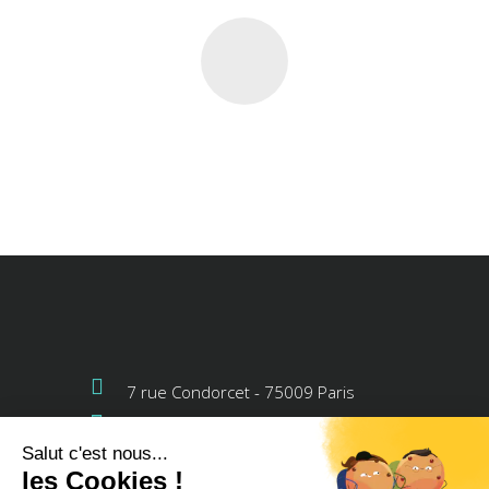
7 rue Condorcet - 75009 Paris
01.48.78.90.49
Lun-Ven : 08h30 - 17h30