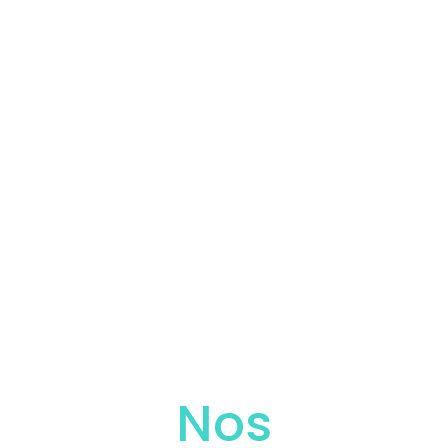
Drap de glisse
Indispensable pour rehausser ou mobiliser
confortablement…
En savoir plus
Nos