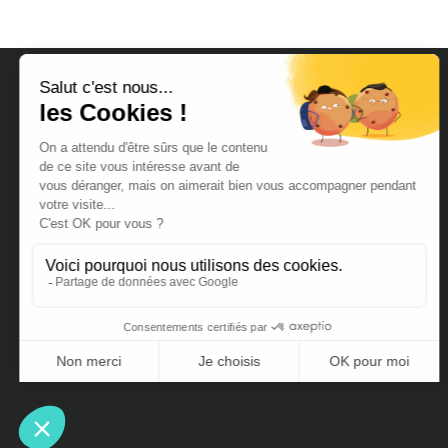
7 rue Condorcet - 75009 Paris
01.48.78.90.49
Lun-Ven : 08h30 - 17h30