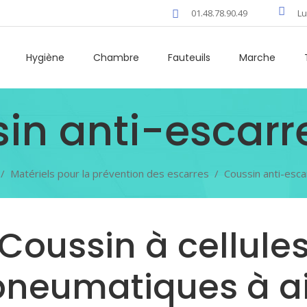
01.48.78.90.49
Lu
Hygiène
Chambre
Fauteuils
Marche
in anti-escarre
/
Matériels pour la prévention des escarres
/
Coussin anti-escar
Coussin à cellule
pneumatiques à ai