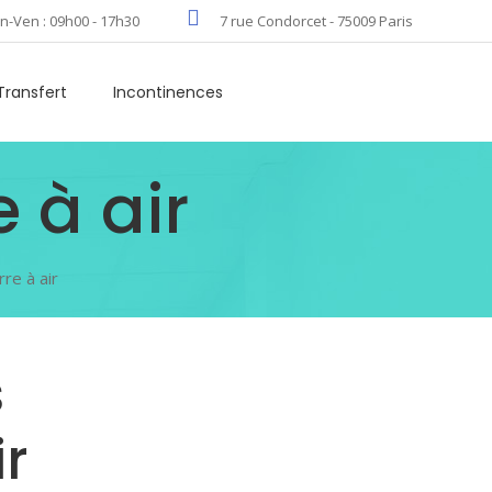
n-Ven : 09h00 - 17h30
7 rue Condorcet - 75009 Paris
Transfert
Incontinences
 à air
re à air
s
r